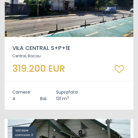
VILA CENTRAL S+P+1E
Central, Bacau
319.200 EUR
Camere:
Suprafata:
2
4
Bai:
131 m
vanzare
comision 0