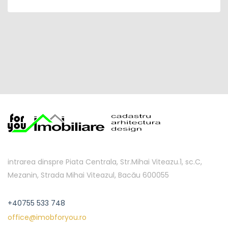
intrarea dinspre Piata Centrala, Str.Mihai Viteazu.1, sc.C,
Mezanin, Strada Mihai Viteazul, Bacău 600055
+40755 533 748
office@imobforyou.ro