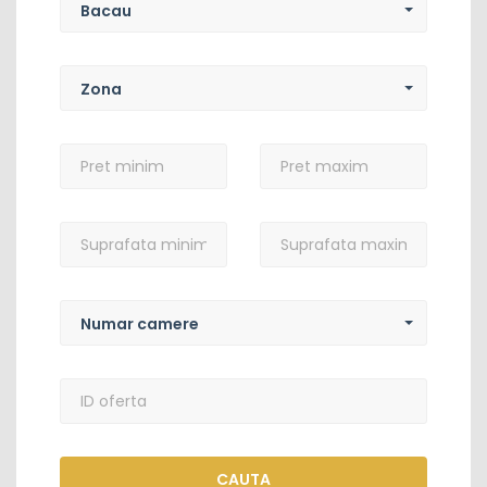
Bacau
Zona
Zona
Pret
Pret
minim
maxim
Suprafata
Suprafata
minima
maxima
Numar
camere
Numar camere
Cuvinte
cheie