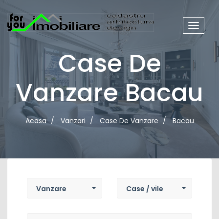
Meniu
site
Case De
Vanzare Bacau
Acasa
Vanzari
Case De Vanzare
Bacau
Tip
Tip
tranzactie
proprietate
Vanzare
Case / vile
Localitate