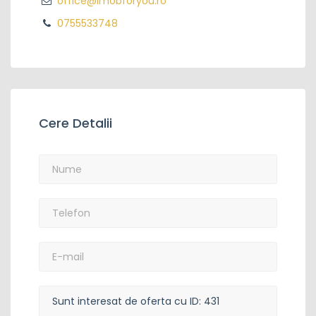
office@imobforyou.ro
0755533748
Cere Detalii
Nume
*
:
Telefon
*
:
E-
mail:
Mesaj: