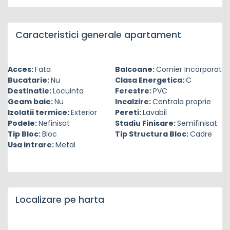
Caracteristici generale apartament
Acces:
Fata
Balcoane:
Cornier Incorporat
Bucatarie:
Nu
Clasa Energetica:
C
Destinatie:
Locuinta
Ferestre:
PVC
Geam baie:
Nu
Incalzire:
Centrala proprie
Izolatii termice:
Exterior
Pereti:
Lavabil
Podele:
Nefinisat
Stadiu Finisare:
Semifinisat
Tip Bloc:
Bloc
Tip Structura Bloc:
Cadre
Usa intrare:
Metal
Localizare pe harta