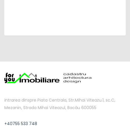
intrarea dinspre Piata Centrala, Str.Mihai Viteazu.1, sc.C,
Mezanin, Strada Mihai Viteazul, Bacău 600055
+40755 533 748