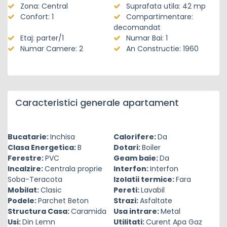
Zona: Central
Suprafata utila: 42 mp
Confort: 1
Compartimentare:
decomandat
Etaj: parter/1
Numar Bai: 1
Numar Camere: 2
An Constructie: 1960
Caracteristici generale apartament
Bucatarie:
Inchisa
Calorifere:
Da
Clasa Energetica:
B
Dotari:
Boiler
Ferestre:
PVC
Geam baie:
Da
Incalzire:
Centrala proprie
Interfon:
Interfon
Soba-Teracota
Izolatii termice:
Fara
Mobilat:
Clasic
Pereti:
Lavabil
Podele:
Parchet Beton
Strazi:
Asfaltate
Structura Casa:
Caramida
Usa intrare:
Metal
Usi:
Din Lemn
Utilitati:
Curent Apa Gaz