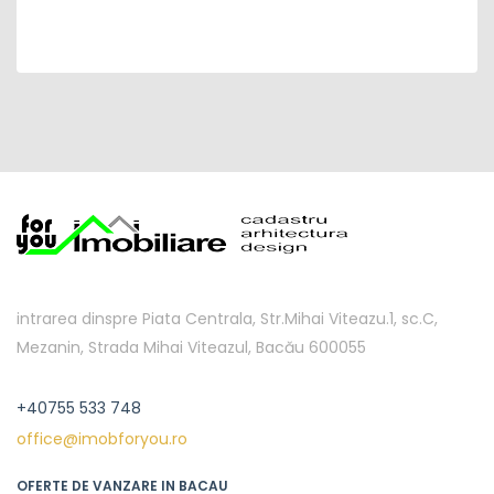
intrarea dinspre Piata Centrala, Str.Mihai Viteazu.1, sc.C,
Mezanin, Strada Mihai Viteazul, Bacău 600055
+40755 533 748
office@imobforyou.ro
OFERTE DE VANZARE IN BACAU