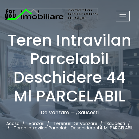
Meniu
site
Teren Intravilan
Parcelabil
Deschidere 44
Ml PARCELABIL
De Vanzare — , Saucesti
Acasa
Vanzari
Terenuri De Vanzare
Saucesti
Teren Intravilan Parcelabil Deschidere 44 Ml PARCELABIL