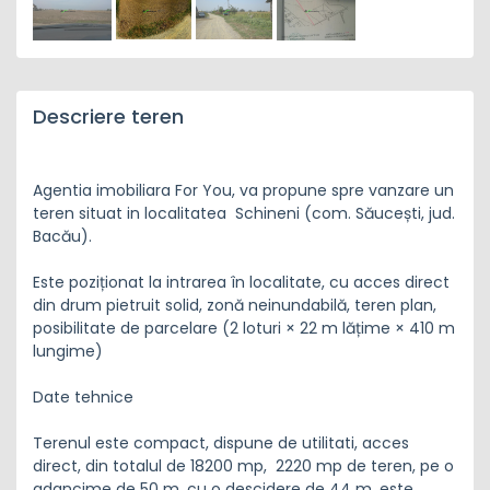
Descriere teren
Agentia imobiliara For You, va propune spre vanzare un
teren situat in localitatea Schineni (com. Săucești, jud.
Bacău).
Este poziționat la intrarea în localitate, cu acces direct
din drum pietruit solid, zonă neinundabilă, teren plan,
posibilitate de parcelare (2 loturi × 22 m lățime × 410 m
lungime)
Date tehnice
Terenul este compact, dispune de utilitati, acces
direct, din totalul de 18200 mp, 2220 mp de teren, pe o
adancime de 50 m, cu o descidere de 44 m, este