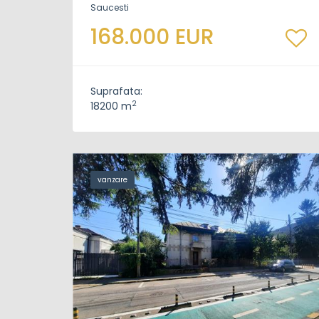
Saucesti
168.000 EUR
Suprafata:
2
18200 m
vanzare