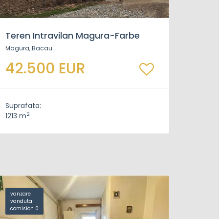
Teren Intravilan Magura-Farbe
Magura, Bacau
42.500 EUR
Suprafata:
2
1213 m
vanzare
vanduta
comision 0