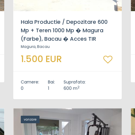
Hala Productie / Depozitare 600
Mp + Teren 1000 Mp � Magura
(Farbe), Bacau � Acces TIR
Magura, Bacau
1.500 EUR
Camere:
Bai:
Suprafata:
2
0
1
600 m
vanzare