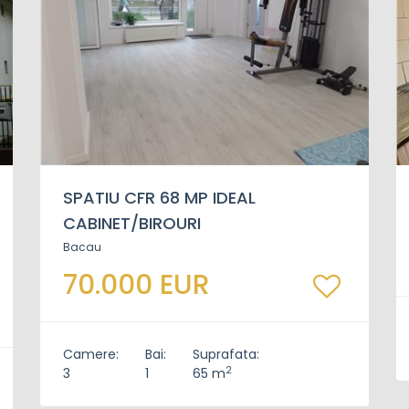
SPATIU CFR 68 MP IDEAL
CABINET/BIROURI
Bacau
70.000 EUR
Camere:
Bai:
Suprafata:
2
3
1
65 m