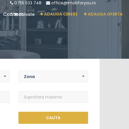
0755 533 748
office@imobforyou.ro
Contact
ADAUGA CERERE
ADAUGA OFERTA
0
Salvate
Zona
Zona
Suprafata
maxima