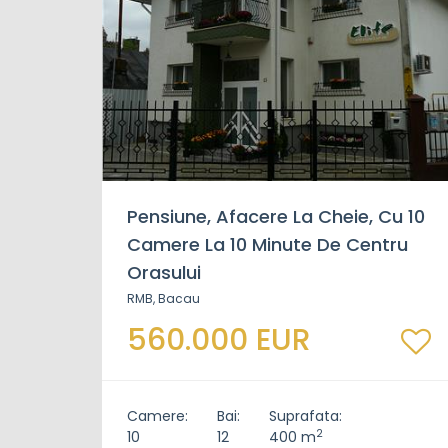
Pensiune, Afacere La Cheie, Cu 10
Camere La 10 Minute De Centru
Orasului
RMB, Bacau
560.000 EUR
Camere:
Bai:
Suprafata:
2
10
12
400 m