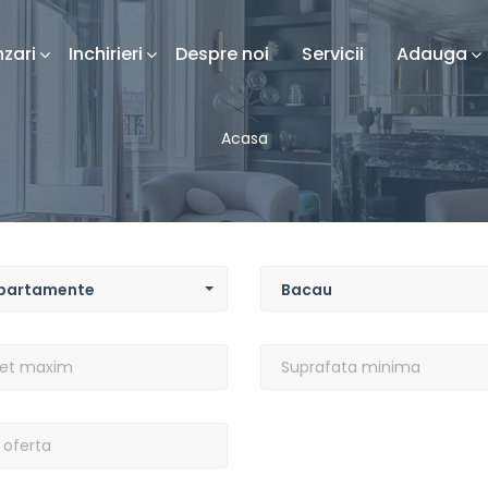
zari
Inchirieri
Despre noi
Servicii
Adauga
Acasa
Localitate
rietate
partamente
Bacau
Suprafata
im
minima
nte
e