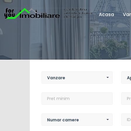
Acasa
Van
Tip
Tip
tranzactie
prop
Vanzare
A
Pret
Pret
minim
max
Numar
Cuvi
camere
chei
Numar camere