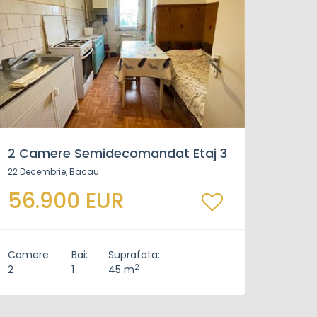
2 Camere Semidecomandat Etaj 3
22 Decembrie, Bacau
56.900 EUR
Camere:
Bai:
Suprafata:
2
2
1
45 m