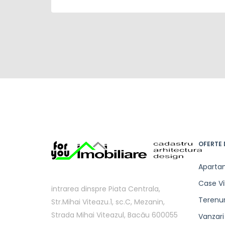
OFERTE 
Aparta
Case Vi
intrarea dinspre Piata Centrala,
Terenur
Str.Mihai Viteazu.1, sc.C, Mezanin,
Strada Mihai Viteazul, Bacău 600055
Vanzari