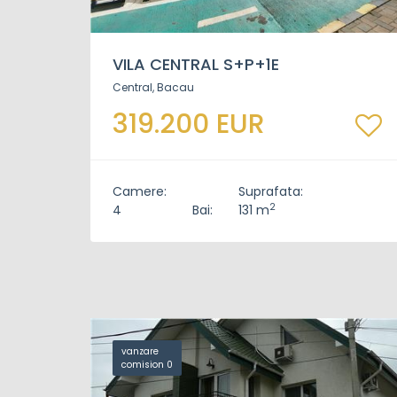
VILA CENTRAL S+P+1E
Central, Bacau
319.200 EUR
Camere:
Suprafata:
2
4
Bai:
131 m
vanzare
comision 0