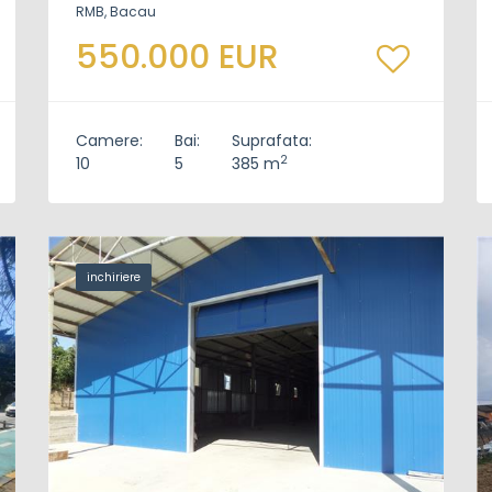
RMB, Bacau
550.000 EUR
Camere:
Bai:
Suprafata:
2
10
5
385 m
inchiriere