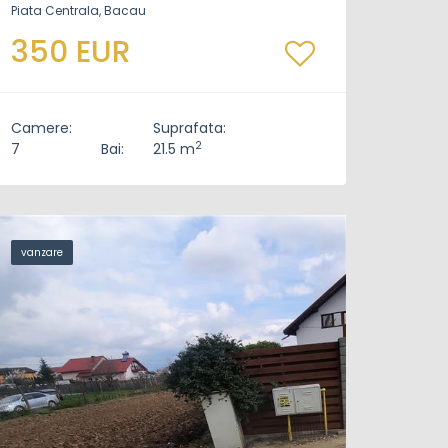
Piata Centrala, Bacau
350 EUR
Camere:
Suprafata:
2
7
Bai:
21.5 m
vanzare